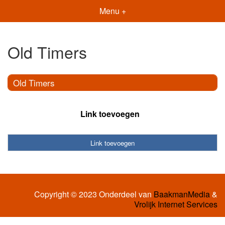
Menu +
Old Timers
Old Timers
Link toevoegen
Link toevoegen
Copyright © 2023 Onderdeel van
BaakmanMedia
&
Vrolijk Internet Services