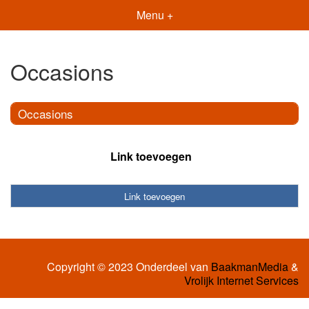
Menu +
Occasions
Occasions
Link toevoegen
Link toevoegen
Copyright © 2023 Onderdeel van
BaakmanMedia
&
Vrolijk Internet Services